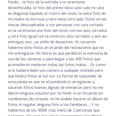
fondo… la foto de la entrada a la ceremonia
desenfocadla, la foto del primer beso solo sale mi cara
en diagonal tapando el rostro del novio, la única foto de
mi madre es borrosa y mira hacia otro lado, fotos en las
mesas descuadradas y con personas con cara cortada,
en la ceremonia una foto del novio con los ojos cerrados
y otra foto igual con la novia los ojos cerrados y aún así
entregas eso…un sinfín de desastres. Yo recuerdo
haberme echo fotos en el jardín del restaurante que no
me entregaron. Mi teoría es que perdieron la memoria de
una de las cámaras y para llegar a las 400 fotos que
prometieron metieron todas las fotos malas… Es como
si le hubiera dado una cámara a cualquier invitado para
que hiciera fotos al tun tun. La forma de responder de
esta pareja es que en el postboda lo arreglarían y
sacarían fotos buenas dignas de enmarcar pero no me
dieron ninguna solución por no tener ni un recuerdo en
condiciones de mi boda, no he podido hacerle un álbum de
fotos ni regalar ninguna foto a los familiares… Y no
hablemos de los 900€ más menú de 2 personas que
pagamos. No creo que jamás recuperemos ese dinero