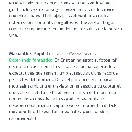
en ells i deixant-nos portar ens van fer sentir súper a
gust. Inclús van aconseguir baixar nervis de les mares
que mira que és difícil jajajaja. Realment uns cracks i
estem súper contents i orgullosos d’haver-los tingut
com a acompanyants en un dels millors dies de la nostra
vida.
Maria Alés Pujol
Publicada en
1 year ago
Experiencia fantástica:
En Cristian ha estat el fotògraf
del nostre casament i la veritat és que ha superat les
expectatives que teníem, amb el resultat d'uns records
perfectes del moment. Des del principi es va implicar
moltíssim amb una entrevista on enseguida va captar el
que volíem, i el dia de l'esdeveniment va estar perfecte,
donant-nos consells i a la vegada passant del tot
desapercebut, mentre capturava els moments i detalls
més emotius. El resultat, unes fotos genials. Molt
recomanable!