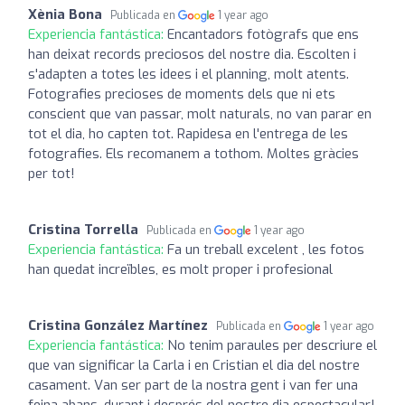
Xènia Bona
Publicada en
1 year ago
Experiencia fantástica:
Encantadors fotògrafs que ens
han deixat records preciosos del nostre dia. Escolten i
s'adapten a totes les idees i el planning, molt atents.
Fotografies precioses de moments dels que ni ets
conscient que van passar, molt naturals, no van parar en
tot el dia, ho capten tot. Rapidesa en l'entrega de les
fotografies. Els recomanem a tothom. Moltes gràcies
per tot!
Cristina Torrella
Publicada en
1 year ago
Experiencia fantástica:
Fa un treball excelent , les fotos
han quedat increïbles, es molt proper i profesional
Cristina González Martínez
Publicada en
1 year ago
Experiencia fantástica:
No tenim paraules per descriure el
que van significar la Carla i en Cristian el dia del nostre
casament. Van ser part de la nostra gent i van fer una
feina abans, durant i després del nostre dia espectacular!