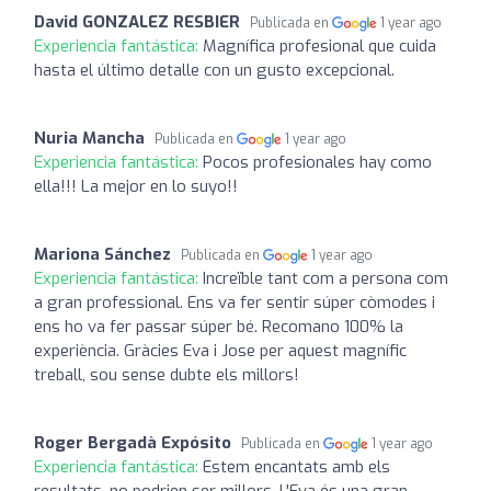
David GONZALEZ RESBIER
Publicada en
1 year ago
Experiencia fantástica:
Magnífica profesional que cuida
hasta el último detalle con un gusto excepcional.
Nuria Mancha
Publicada en
1 year ago
Experiencia fantástica:
Pocos profesionales hay como
ella!!! La mejor en lo suyo!!
Mariona Sánchez
Publicada en
1 year ago
Experiencia fantástica:
Increïble tant com a persona com
a gran professional. Ens va fer sentir súper còmodes i
ens ho va fer passar súper bé. Recomano 100% la
experiència. Gràcies Eva i Jose per aquest magnífic
treball, sou sense dubte els millors!
Roger Bergadà Expósito
Publicada en
1 year ago
Experiencia fantástica:
Estem encantats amb els
resultats, no podrien ser millors. L'Eva és una gran