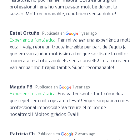
professional i ens ho vam passar molt bé durant la
sessió. Molt recomanable, repetiríem sense dubte!
Estel Ortuño
Publicada en
1 year ago
Experiencia fantástica:
Per mi va ser una experiència molt
xula, i vaig rebre un tracte increïble per part de l’equip ja
que em van ajudar moltíssim a fer que sortis de la millor
manera a les fotos amb els seus consells! Les fotos em
van arribar molt ràpid també. Súper recomanable!
Magda FB
Publicada en
1 year ago
Experiencia fantástica:
Ens va fer sentir tant còmodes
que repetirem mil cops amb l'Eva!! Súper simpàtica i més
professional impossible Va treure el millor de
nosaltres!! Moltes gràcies Eva!!!
Patricia Ch
Publicada en
2 years ago