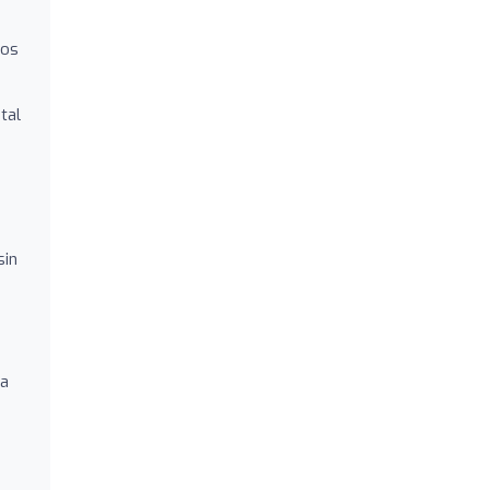
tos
tal
sin
la