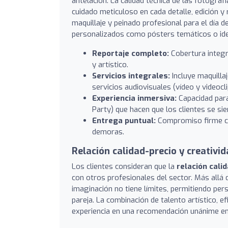
antelación. La calidad técnica de las fotograf
cuidado meticuloso en cada detalle, edición y
maquillaje y peinado profesional para el día d
personalizados como pósters temáticos o ide
Reportaje completo:
Cobertura integr
y artístico.
Servicios integrales:
Incluye maquillaj
servicios audiovisuales (vídeo y videocli
Experiencia inmersiva:
Capacidad para
Party) que hacen que los clientes se s
Entrega puntual:
Compromiso firme con
demoras.
Relación calidad-precio y creativid
Los clientes consideran que la
relación cali
con otros profesionales del sector. Más allá 
imaginación no tiene límites, permitiendo per
pareja. La combinación de talento artístico, e
experiencia en una recomendación unánime ent