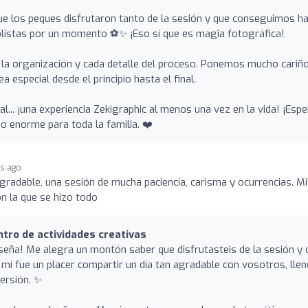
e los peques disfrutaron tanto de la sesión y que conseguimos h
bolistas por un momento ⚽✨ ¡Eso sí que es magia fotográfica!
o, la organización y cada detalle del proceso. Ponemos mucho cariñ
a especial desde el principio hasta el final.
al... ¡una experiencia Zekigraphic al menos una vez en la vida! ¡Esp
o enorme para toda la familia. ❤️
s ago
radable, una sesión de mucha paciencia, carisma y ocurrencias. Mi
n la que se hizo todo
ntro de actividades creativas
seña! Me alegra un montón saber que disfrutasteis de la sesión y 
 mí fue un placer compartir un día tan agradable con vosotros, llen
versión. ✨