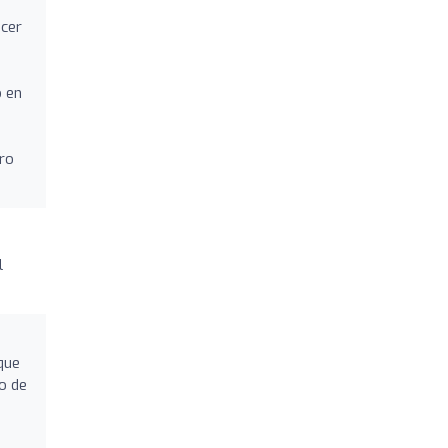
acer
o en
ero
l
que
o de