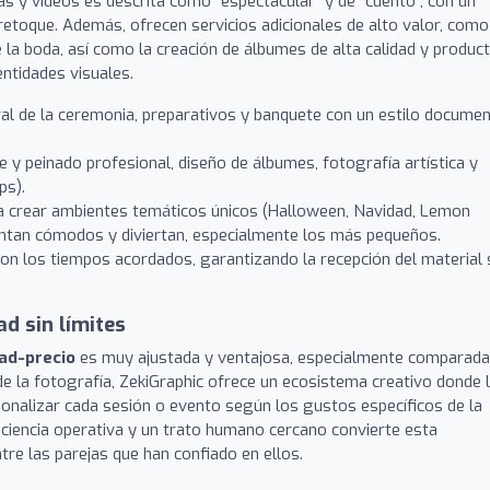
ías y vídeos es descrita como "espectacular" y de "cuento", con un
 retoque. Además, ofrecen servicios adicionales de alto valor, como
e la boda, así como la creación de álbumes de alta calidad y produc
ntidades visuales.
al de la ceremonia, preparativos y banquete con un estilo documen
e y peinado profesional, diseño de álbumes, fotografía artística y
ps).
 crear ambientes temáticos únicos (Halloween, Navidad, Lemon
ientan cómodos y diviertan, especialmente los más pequeños.
 los tiempos acordados, garantizando la recepción del material 
ad sin límites
dad-precio
es muy ajustada y ventajosa, especialmente comparada
de la fotografía, ZekiGraphic ofrece un ecosistema creativo donde 
sonalizar cada sesión o evento según los gustos específicos de la
ficiencia operativa y un trato humano cercano convierte esta
re las parejas que han confiado en ellos.