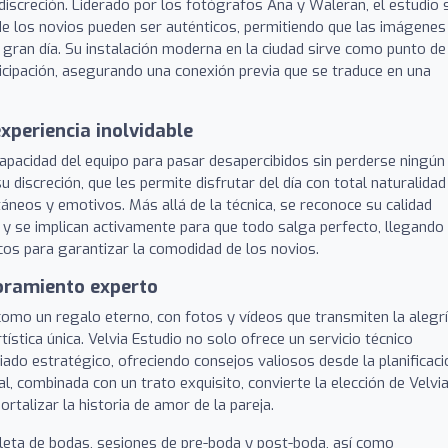
 discreción. Liderado por los fotógrafos Ana y Waleran, el estudio 
de los novios pueden ser auténticos, permitiendo que las imágenes
 gran día. Su instalación moderna en la ciudad sirve como punto de
ticipación, asegurando una conexión previa que se traduce en una
experiencia inolvidable
 capacidad del equipo para pasar desapercibidos sin perderse ningún
discreción, que les permite disfrutar del día con total naturalidad
eos y emotivos. Más allá de la técnica, se reconoce su calidad
 y se implican activamente para que todo salga perfecto, llegando
cos para garantizar la comodidad de los novios.
oramiento experto
s como un regalo eterno, con fotos y vídeos que transmiten la alegrí
ística única. Velvia Estudio no solo ofrece un servicio técnico
ado estratégico, ofreciendo consejos valiosos desde la planificaci
al, combinada con un trato exquisito, convierte la elección de Velvi
rtalizar la historia de amor de la pareja.
eta de bodas, sesiones de pre-boda y post-boda, así como