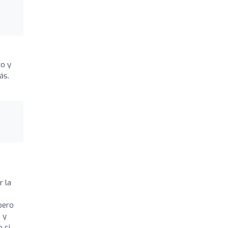
to y
ás.
r la
pero
 y
 si