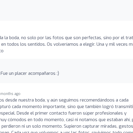
a la boda, no solo por las fotos que son perfectas, sino por el tra
0 en todos los sentidos. Os volveríamos a elegir. Una y mil veces m
to
! Fue un placer acompañaros :)
 months ago
ños desde nuestra boda, y aún seguimos recomendándoos a cada
apturó cada momento importante, sino que también logró transmiti
 especial. Desde el primer contacto fueron súper profesionales y
ir muy cómodos en todo momento, casi ni notamos que estaban ahí, 
e perdieron ni un solo momento. Supieron capturar miradas, gestos
nan. Cada vez que volvemos a ver las fotos, revivimos todo como