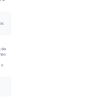
sos
 día
mpo,
 y