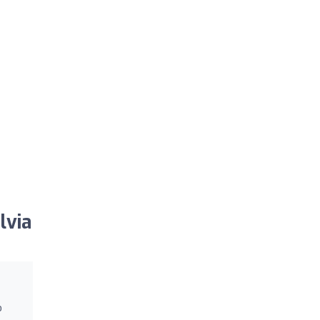
lvia
o