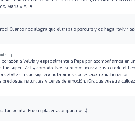
. María y Ali ♥️
eros! Cuanto nos alegra que el trabajo perdure y os haga revivir e
onths ago
corazón a Velvia y especialmente a Pepe por acompañarnos en un
 fue súper fácil y cómodo. Nos sentimos muy a gusto todo el tie
da detalle sin que siquiera notáramos que estaban ahí. Tienen un
 preciosas, naturales y llenas de emoción. ¡Gracias vuestra calidez
ña tan bonita! Fue un placer acompañaros :)