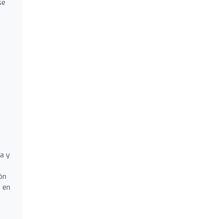
se
a y
ón
a en