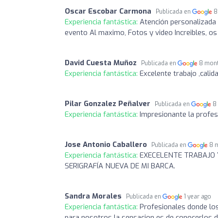
Oscar Escobar Carmona
Publicada en
8
Experiencia fantástica:
Atención personalizada
evento Al maximo, Fotos y video Increibles, os
David Cuesta Muñoz
Publicada en
8 mon
Experiencia fantástica:
Excelente trabajo ,calid
Pilar Gonzalez Peñalver
Publicada en
8
Experiencia fantástica:
Impresionante la profes
Jose Antonio Caballero
Publicada en
8 
Experiencia fantástica:
EXECELENTE TRABAJO 
SERIGRAFÍA NUEVA DE MI BARCA.
Sandra Morales
Publicada en
1 year ago
Experiencia fantástica:
Profesionales donde los 
para nosotros la sensacion es de conocerlos d