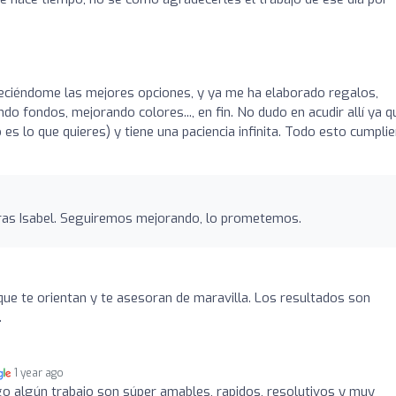
eciéndome las mejores opciones, y ya me ha elaborado regalos,
o fondos, mejorando colores..., en fin. No dudo en acudir allí ya q
es lo que quieres) y tiene una paciencia infinita. Todo esto cumpli
ras Isabel. Seguiremos mejorando, lo prometemos.
ue te orientan y te asesoran de maravilla. Los resultados son
.
1 year ago
o algún trabajo son súper amables, rapidos, resolutivos y muy