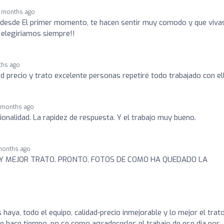
 months ago
 desde El primer momento, te hacen sentir muy comodo y que viva
 elegiriamos siempre!!
ths ago
ad precio y trato excelente personas repetiré todo trabajado con el
 months ago
ionalidad. La rapidez de respuesta. Y el trabajo muy bueno.
months ago
Y MEJOR TRATO. PRONTO, FOTOS DE COMO HA QUEDADO LA
haya, todo el equipo, calidad-precio inmejorable y lo mejor el trato
e hace tiempo, no se como agradecerles el trabajo de ese dia por