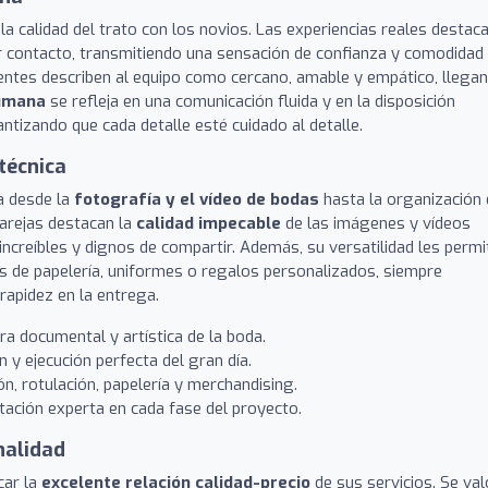
la calidad del trato con los novios. Las experiencias reales destac
 contacto, transmitiendo una sensación de confianza y comodidad
lientes describen al equipo como cercano, amable y empático, llega
humana
se refleja en una comunicación fluida y en la disposición
ntizando que cada detalle esté cuidado al detalle.
 técnica
a desde la
fotografía y el vídeo de bodas
hasta la organización 
parejas destacan la
calidad impecable
de las imágenes y vídeos
ncreíbles y dignos de compartir. Además, su versatilidad les permi
s de papelería, uniformes o regalos personalizados, siempre
rapidez en la entrega.
a documental y artística de la boda.
n y ejecución perfecta del gran día.
n, rotulación, papelería y merchandising.
tación experta en cada fase del proyecto.
nalidad
car la
excelente relación calidad-precio
de sus servicios. Se val