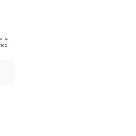
ue la
endo