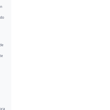
an
ndo
de
te
ora