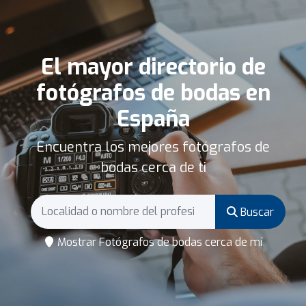
El mayor directorio de
fotógrafos de bodas en
España
Encuentra los mejores fotógrafos de
bodas cerca de ti
Buscar
Mostrar Fotógrafos de bodas cerca de mí