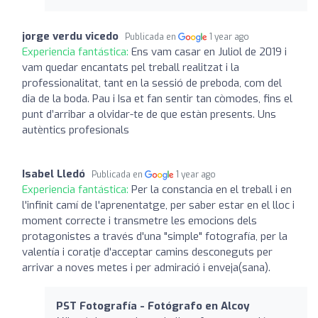
jorge verdu vicedo
Publicada en
1 year ago
Experiencia fantástica:
Ens vam casar en Juliol de 2019 i
vam quedar encantats pel treball realitzat i la
professionalitat, tant en la sessió de preboda, com del
dia de la boda. Pau i Isa et fan sentir tan còmodes, fins el
punt d’arribar a olvidar-te de que estàn presents. Uns
autèntics profesionals
Isabel Lledó
Publicada en
1 year ago
Experiencia fantástica:
Per la constancia en el treball i en
l'infinit camí de l'aprenentatge, per saber estar en el lloc i
moment correcte i transmetre les emocions dels
protagonistes a través d'una "simple" fotografía, per la
valentía i coratje d'acceptar camins desconeguts per
arrivar a noves metes i per admiració i enveja(sana).
PST Fotografía - Fotógrafo en Alcoy