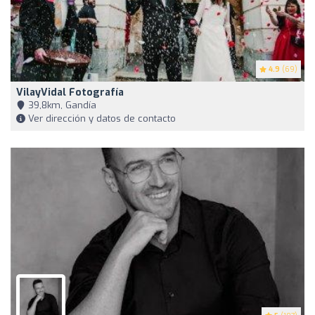
4.9
(69)
VilayVidal Fotografía
39,8km, Gandía
Ver dirección y datos de contacto