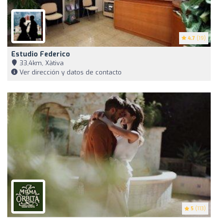
4.7
(19)
Estudio Federico
33,4km, Xàtiva
Ver dirección y datos de contacto
5
(113)