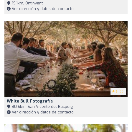
19,1km, Ontinyent
Ver dirección y datos de contacto
5
(36)
White Bull Fotografía
30,6km, San Vicente del Raspeig
Ver dirección y datos de contacto