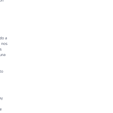
ón
do a
e nos
os
 una
to
uy
e