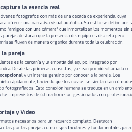
captura la esencia real
jóvenes fotógrafos con más de una década de experiencia, cuya
 para ofrecer una narrativa visual auténtica. Su estilo se define por 
omo "amigos con una cámara" que inmortalizan los momentos sin 
as parejas destacan que la presencia del equipo es discreta pero
nrisas fluyan de manera orgánica durante toda la celebración.
 la pareja
entes es la cercanía y la empatía del equipo, integrado por
andra. Desde las primeras consultas, ya sean por videollamada o
excepcional
y un interés genuino por conocer a la pareja. Los
hielo rápidamente, haciendo que los novios se sientan tan cómodo
ndo fotografiados. Esta conexión humana se traduce en un ambient
ia o los imprevistos de última hora son gestionados con profesionali
ortaje y Vídeo
ormatos necesarios para un recuerdo completo. Destacan
scritas por las parejas como espectaculares y fundamentales para