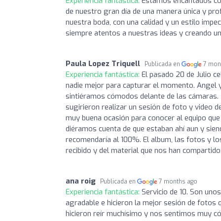
Experiencia fantástica:
Estamos encantados con 
de nuestro gran día de una manera única y prof
nuestra boda, con una calidad y un estilo impec
siempre atentos a nuestras ideas y creando un 
Paula Lopez Triquell
Publicada en
7 mon
Experiencia fantástica:
El pasado 20 de Julio 
nadie mejor para capturar el momento. Angel 
sintiéramos cómodos delante de las cámaras. N
sugirieron realizar un sesión de foto y video
muy buena ocasión para conocer al equipo que i
diéramos cuenta de que estaban ahí aun y sien
recomendaría al 100%. El album, las fotos y l
recibido y del material que nos han compartid
ana roig
Publicada en
7 months ago
Experiencia fantástica:
Servicio de 10. Son uno
agradable e hicieron la mejor sesión de fotos
hicieron reír muchísimo y nos sentimos muy