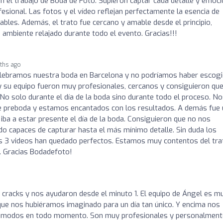
el trabajo de Boda de Foto. Supieron captar cada detalle y emoci
esional. Las fotos y el vídeo reflejan perfectamente la esencia de
ables. Además, el trato fue cercano y amable desde el principio,
ambiente relajado durante todo el evento. Gracias!!!
ths ago
celebramos nuestra boda en Barcelona y no podríamos haber escogi
y su equipo fueron muy profesionales, cercanos y consiguieron qu
o solo durante el día de la boda sino durante todo el proceso. N
 de preboda y estamos encantados con los resultados. A demás fue
ba a estar presente el día de la boda. Consiguieron que no nos
do capaces de capturar hasta el más mínimo detalle. Sin duda los
os 3 videos han quedado perfectos. Estamos muy contentos del tra
o. Gracias Bodadefoto!
s cracks y nos ayudaron desde el minuto 1. El equipo de Ángel es m
 que nos hubiéramos imaginado para un día tan único. Y encima nos
 cómodos en todo momento. Son muy profesionales y personalment