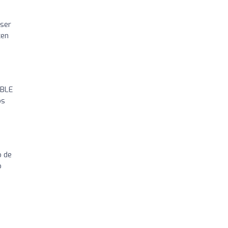
 ser
cen
IBLE
os
o de
o