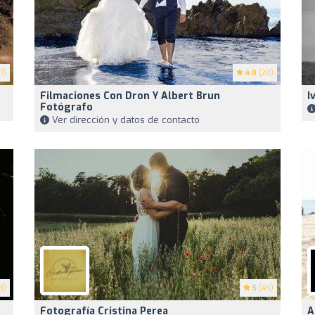
7)
4.8
(20)
Filmaciones Con Dron Y Albert Brun
I
Fotógrafo
Ver dirección y datos de contacto
3)
5
(45)
Fotografía Cristina Perea
A