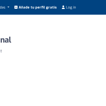
odas
Añade tu perfil gratis
Log in
onal
lt