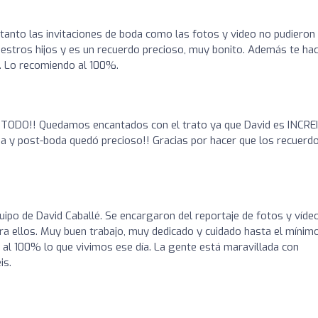
anto las invitaciones de boda como las fotos y video no pudieron
estros hijos y es un recuerdo precioso, muy bonito. Además te ha
 Lo recomiendo al 100%.
TODO!! Quedamos encantados con el trato ya que David es INCRE
da y post-boda quedó precioso!! Gracias por hacer que los recuerd
po de David Caballé. Se encargaron del reportaje de fotos y víde
a ellos. Muy buen trabajo, muy dedicado y cuidado hasta el mínim
te al 100% lo que vivimos ese día. La gente está maravillada con
is.