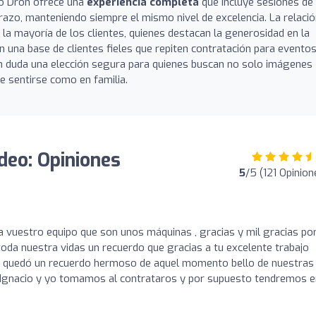
nto Dron ofrece una
experiencia completa
que incluye sesiones de
azo, manteniendo siempre el mismo nivel de excelencia. La relaci
la mayoría de los clientes, quienes destacan la generosidad en la
on una base de clientes fieles que repiten contratación para evento
in duda una elección segura para quienes buscan no solo imágenes
e sentirse como en familia.
deo: Opiniones
5
/5 (121 Opinion
 a vuestro equipo que son unos máquinas , gracias y mil gracias po
da nuestra vidas un recuerdo que gracias a tu excelente trabajo
e , quedó un recuerdo hermoso de aquel momento bello de nuestras
e Ignacio y yo tomamos al contrataros y por supuesto tendremos e