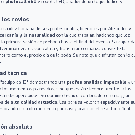
con
photocall 360
y robots LED, añadiendo un toque lúdico y
 los novios
a calidez humana de sus profesionales, liderados por Alejandro y
cercanía y la naturalidad
con la que trabajan, haciendo que los
la primera sesión de preboda hasta el final del evento. Su capacid
olver imprevistos con calma y transmitir confianza convierte la
ntero como el propio día de la boda. Se nota que disfrutan con lo q
a.
dad técnica
 "equipo de 10", demostrando una
profesionalidad impecable
y u
an los momentos planeados, sino que están siempre atentos a las
san desapercibidos. Su dominio técnico, combinado con una gran
dos de
alta calidad artística
. Las parejas valoran especialmente s
asesorando en todo momento para asegurar que el resultado final
ión absoluta