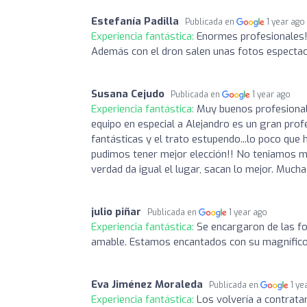
Estefanía Padilla
Publicada en
1 year ago
Experiencia fantástica:
Enormes profesionales
Además con el dron salen unas fotos espectacu
Susana Cejudo
Publicada en
1 year ago
Experiencia fantástica:
Muy buenos profesiona
equipo en especial a Alejandro es un gran prof
fantásticas y el trato estupendo...lo poco que
pudimos tener mejor elección!! No teniamos mu
verdad da igual el lugar, sacan lo mejor. Mucha
julio piñar
Publicada en
1 year ago
Experiencia fantástica:
Se encargaron de las fo
amable. Estamos encantados con su magnífic
Eva Jiménez Moraleda
Publicada en
1 ye
Experiencia fantástica:
Los volvería a contrata