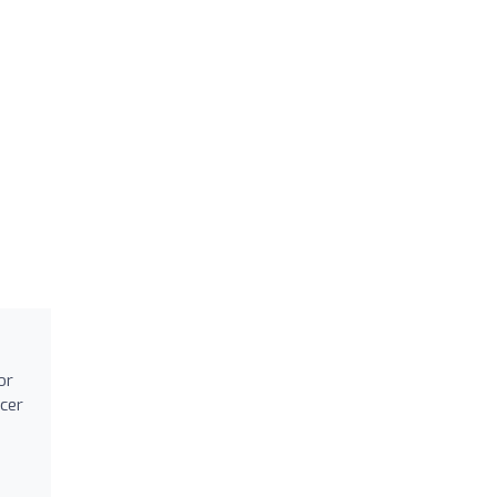
u
or
cer
a