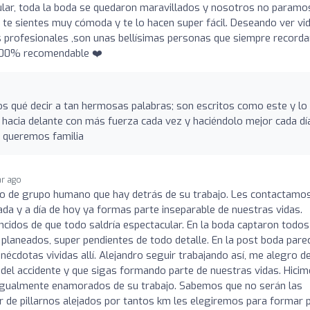
ular, toda la boda se quedaron maravillados y nosotros no paramo
 , te sientes muy cómoda y te lo hacen super fácil. Deseando ver vi
 profesionales ,son unas bellísimas personas que siempre recorda
. 100% recomendable ❤️
s qué decir a tan hermosas palabras; son escritos como este y lo
 hacia delante con más fuerza cada vez y haciéndolo mejor cada dí
 queremos familia
ar ago
zo de grupo humano que hay detrás de su trabajo. Les contactamo
ada y a día de hoy ya formas parte inseparable de nuestras vidas.
idos de que todo saldría espectacular. En la boda captaron todos
aneados, super pendientes de todo detalle. En la post boda parec
cdotas vividas allí. Alejandro seguir trabajando así, me alegro d
del accidente y que sigas formando parte de nuestras vidas. Hici
gualmente enamorados de su trabajo. Sabemos que no serán las
r de pillarnos alejados por tantos km les elegiremos para formar 