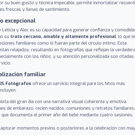
por su buen gusto y técnica impecable, permite inmortalizar recuer
es frescas y llenas de sentimiento.
to excepcional
 Leticia y Alec es su capacidad para generar confianza y comodida
an su
trato cercano, amable y altamente profesional
, lo que l
esiones familiares como si fueran parte del círculo íntimo. Esta
entan relajados, resultando en fotografías que reflejan la verdader
pecialmente con los niños, y su atención personalizada son citadas
vicio.
lización familiar
IS Fotógrafos
ofrece un servicio integral para los hitos más
incluyen:
eta del gran día con una narrativa visual coherente y emotiva.
es de embarazo, recién nacidos, comuniones y retratos familiares.
o que documenta el primer año del bebé mediante cuatro sesiones,
apturar momentos previos o posteriores a la celebración con ma