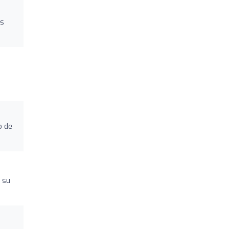
os
o de
 su