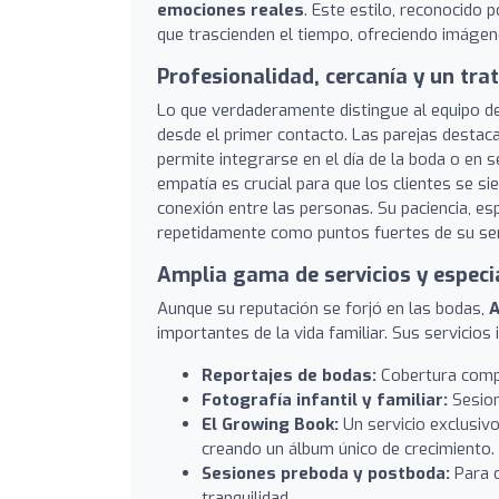
emociones reales
. Este estilo, reconocido 
que trascienden el tiempo, ofreciendo imágen
Profesionalidad, cercanía y un tra
Lo que verdaderamente distingue al equipo de
desde el primer contacto. Las parejas destac
permite integrarse en el día de la boda o en s
empatía es crucial para que los clientes se si
conexión entre las personas. Su paciencia, es
repetidamente como puntos fuertes de su ser
Amplia gama de servicios y especia
Aunque su reputación se forjó en las bodas,
A
importantes de la vida familiar. Sus servicios 
Reportajes de bodas:
Cobertura compl
Fotografía infantil y familiar:
Sesion
El Growing Book:
Un servicio exclusiv
creando un álbum único de crecimiento.
Sesiones preboda y postboda:
Para c
tranquilidad.