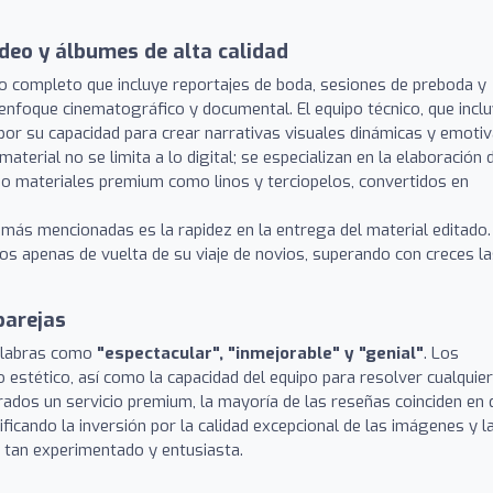
ídeo y álbumes de alta calidad
o completo que incluye reportajes de boda, sesiones de preboda y
enfoque cinematográfico y documental. El equipo técnico, que incl
or su capacidad para crear narrativas visuales dinámicas y emotiv
aterial no se limita a lo digital; se especializan en la elaboración 
ando materiales premium como linos y terciopelos, convertidos en
más mencionadas es la rapidez en la entrega del material editado.
os apenas de vuelta de su viaje de novios, superando con creces l
parejas
palabras como
"espectacular", "inmejorable" y "genial"
. Los
o estético, así como la capacidad del equipo para resolver cualquier
erados un servicio premium, la mayoría de las reseñas coinciden en 
ificando la inversión por la calidad excepcional de las imágenes y l
o tan experimentado y entusiasta.