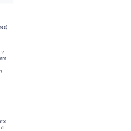
nes)
 y
para
un
ente
él.