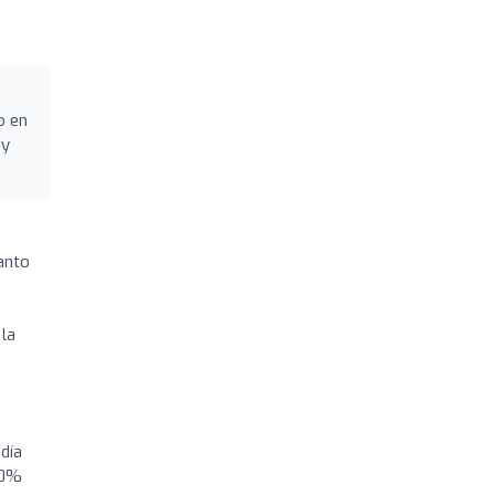
o en
 y
anto
 la
día
00%