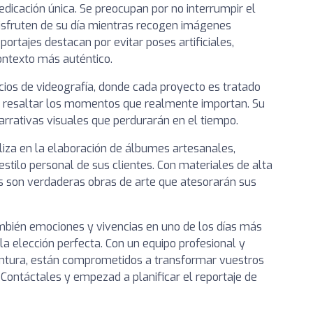
dicación única. Se preocupan por no interrumpir el
disfruten de su día mientras recogen imágenes
ortajes destacan por evitar poses artificiales,
ontexto más auténtico.
cios de videografía, donde cada proyecto es tratado
a resaltar los momentos que realmente importan. Su
narrativas visuales que perdurarán en el tiempo.
liza en la elaboración de álbumes artesanales,
estilo personal de sus clientes. Con materiales de alta
es son verdaderas obras de arte que atesorarán sus
ambién emociones y vivencias en uno de los días más
la elección perfecta. Con un equipo profesional y
entura, están comprometidos a transformar vuestros
ontáctales y empezad a planificar el reportaje de