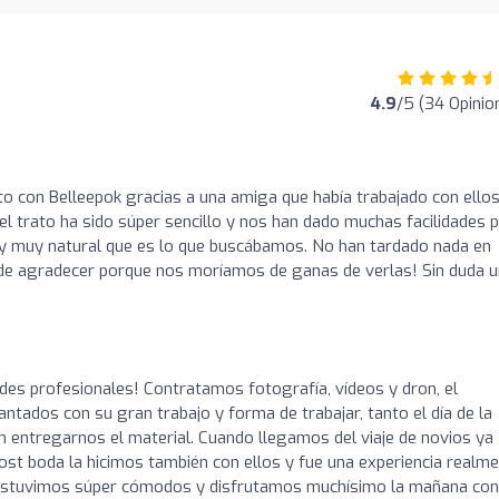
4.9
/5 (34 Opinio
 con Belleepok gracias a una amiga que había trabajado con ellos
rato ha sido súper sencillo y nos han dado muchas facilidades 
so y muy natural que es lo que buscábamos. No han tardado nada en
s de agradecer porque nos moríamos de ganas de verlas! Sin duda 
o
es profesionales! Contratamos fotografía, vídeos y dron, el
ntados con su gran trabajo y forma de trabajar, tanto el día de la
 entregarnos el material. Cuando llegamos del viaje de novios ya
post boda la hicimos también con ellos y fue una experiencia realm
e. Estuvimos súper cómodos y disfrutamos muchísimo la mañana con 