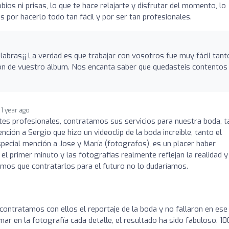
ios ni prisas, lo que te hace relajarte y disfrutar del momento, lo
por hacerlo todo tan fácil y por ser tan profesionales.
labras¡¡ La verdad es que trabajar con vosotros fue muy fácil tant
ión de vuestro álbum. Nos encanta saber que quedasteis contentos
1 year ago
tes profesionales, contratamos sus servicios para nuestra boda, t
ión a Sergio que hizo un videoclip de la boda increible, tanto el
ecial mención a Jose y María (fotografos), es un placer haber
l primer minuto y las fotografias realmente reflejan la realidad y
semos que contratarlos para el futuro no lo dudaríamos.
contratamos con ellos el reportaje de la boda y no fallaron en ese 
ar en la fotografía cada detalle, el resultado ha sido fabuloso. 1