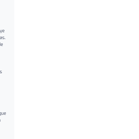
uye
as.
de
as
que
a