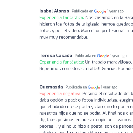
Isabel Alonso
Publicada en
1 year ago
Experiencia fantástica:
Nos casamos en la Basíl
hicieron las fotos de la Iglesia, hemos queda
fotos y por el video. Marcel un profesional, 
muy muy recomendable.
Teresa Casado
Publicada en
1 year ago
Experiencia fantástica:
Un trabajo maravilloso,
Repetimos con ellos sin falta!! Gracias Podade
Quemasda
Publicada en
1 year ago
Experiencia negativa:
Pésimo el resultado del b
daba opción a pack o fotos individuales, elegi
que el híbrido no se podía y claro, no lo ponía 
nuestros hijos que no se podía. Al final nos dier
digitales pésimas en nuestra opinión ... vamos
peores ... y si no lo hizo a posta, son de peno
saludo, y que te sea leve Marce. Esta reseña t