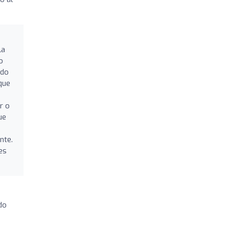
la
o
ndo
 que
r o
ue
nte.
es
do