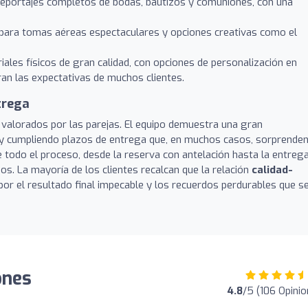
eportajes completos de bodas, bautizos y comuniones, con una
ara tomas aéreas espectaculares y opciones creativas como el
ales físicos de gran calidad, con opciones de personalización en
ran las expectativas de muchos clientes.
trega
 valorados por las parejas. El equipo demuestra una gran
d y cumpliendo plazos de entrega que, en muchos casos, sorprende
e todo el proceso, desde la reserva con antelación hasta la entreg
os. La mayoría de los clientes recalcan que la relación
calidad-
 por el resultado final impecable y los recuerdos perdurables que s
ones
4.8
/5 (106 Opinio