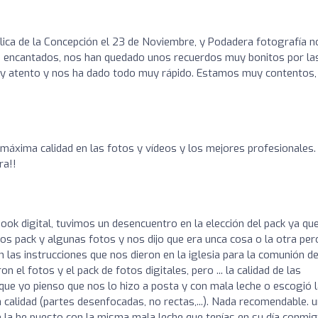
ica de la Concepción el 23 de Noviembre, y Podadera fotografía n
do encantados, nos han quedado unos recuerdos muy bonitos por la
muy atento y nos ha dado todo muy rápido. Estamos muy contentos,
 máxima calidad en las fotos y vídeos y los mejores profesionales.
ra!!
ook digital, tuvimos un desencuentro en la elección del pack ya qu
mos pack y algunas fotos y nos dijo que era unca cosa o la otra per
en las instrucciones que nos dieron en la iglesia para la comunión d
on el fotos y el pack de fotos digitales, pero ... la calidad de las
 que yo pienso que nos lo hizo a posta y con mala leche o escogió 
sa calidad (partes desenfocadas, no rectas,...). Nada recomendable. 
e la he puesto con la misma mala leche que tenías en su día conmig