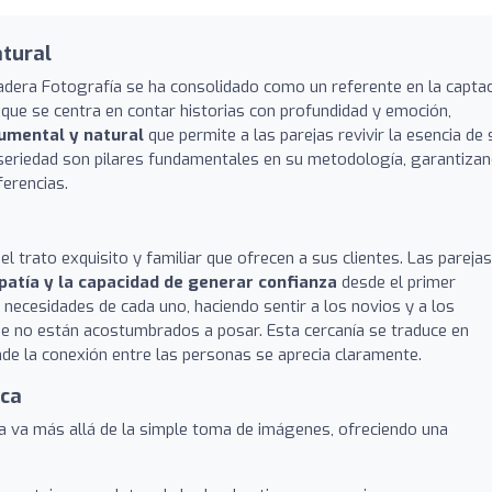
atural
adera Fotografía se ha consolidado como un referente en la capta
ue se centra en contar historias con profundidad y emoción,
umental y natural
que permite a las parejas revivir la esencia de 
la seriedad son pilares fundamentales en su metodología, garantiza
ferencias.
l trato exquisito y familiar que ofrecen a sus clientes. Las parejas
mpatía y la capacidad de generar confianza
desde el primer
 necesidades de cada uno, haciendo sentir a los novios y a los
ue no están acostumbrados a posar. Esta cercanía se traduce en
nde la conexión entre las personas se aprecia claramente.
ica
a va más allá de la simple toma de imágenes, ofreciendo una