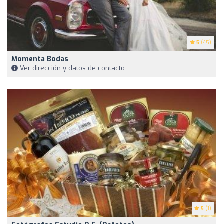
5
(45)
Momenta Bodas
Ver dirección y datos de contacto
5
(1)