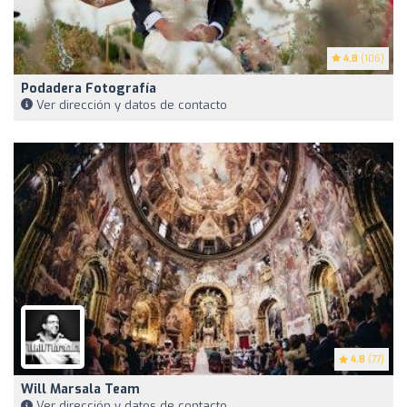
4.8
(106)
Podadera Fotografía
Ver dirección y datos de contacto
4.8
(77)
Will Marsala Team
Ver dirección y datos de contacto