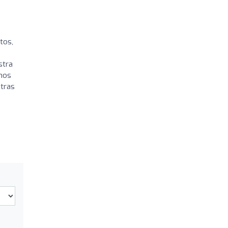
tos,
stra
enos
stras