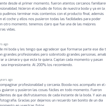
iente desde el primer momento, fueron atentos cercanos familiare
onalidad, hicieron el estudio de fotos de nuestra boda y ya en la
o pudimos terminar más contentos con el producto final, además
 el coche y ellos nos pusieron todas las facilidades para poder
en otro momento, tenemos claro que fue una de las mejores
ras vidas.
rs ago
de mi boda y les tengo que agradecer que formarse parte ese día 
, son grandes profesionales pero sobretodo grandes personas, amab
irar a cámara y que esta te quiera. Captan cada momento y pasan
do sea impresionante. Al 200% los recomiendo.
years ago
compaginar profesionalidad y cercanía. Booda nos acompaño en el 
s guiaron y pusieron las cosas fáciles en todo momento. Fueron
dientes de que disfrutásemos de cada instante de la boda. Y aún as
otografía. Gracias por dejarnos un recuerdo tan bonito de un día
a momento en vuestras fotos.