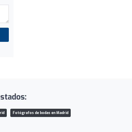
istados:
rid
Fotógrafos de bodas en Madrid