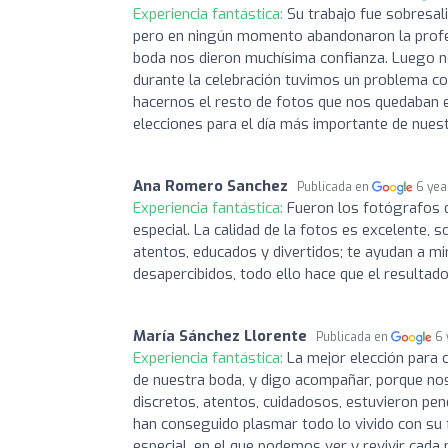
Experiencia fantástica:
Su trabajo fue sobresal
pero en ningún momento abandonaron la profesi
boda nos dieron muchísima confianza. Luego n
durante la celebración tuvimos un problema con
hacernos el resto de fotos que nos quedaban 
elecciones para el día más importante de nuest
Ana Romero Sanchez
Publicada en
6 yea
Experiencia fantástica:
Fueron los fotógrafos 
especial. La calidad de la fotos es excelente
atentos, educados y divertidos; te ayudan a m
desapercibidos, todo ello hace que el resulta
María Sánchez Llorente
Publicada en
6 
Experiencia fantástica:
La mejor elección para 
de nuestra boda, y digo acompañar, porque no
discretos, atentos, cuidadosos, estuvieron pen
han conseguido plasmar todo lo vivido con su f
especial, en el que podemos ver y revivir cad