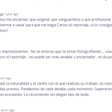
1 year ago
rlos me encantan, que original, que vanguardista y que profesional
olverme a casar para que me haga Carlos el reportaje...si lo consigo
tos!!
s impresionantes . No te enteras que te están fotografiando ... una
izo el reportaje .. no puede ser más amable y encantador , te da pa
ears ago
dad, la naturalidad y el cariño con el que realizan su trabajo, no sólo
 días previos. Pendientes de cada detalle, cada momento. Superaro
n proveedor. Lo recomiendo sin ningún tipo de duda.
 years ago