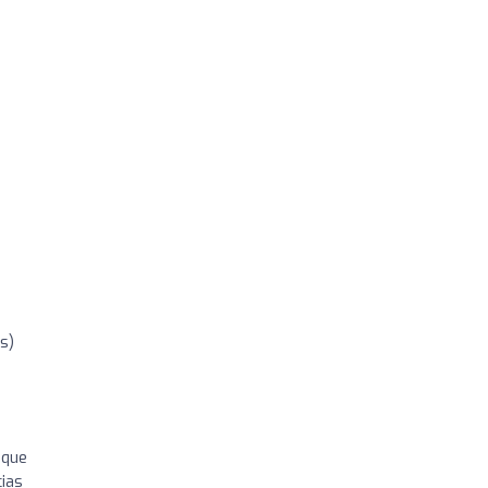
s)
 que
ias