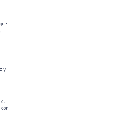
 que
,
z y
 el
n con