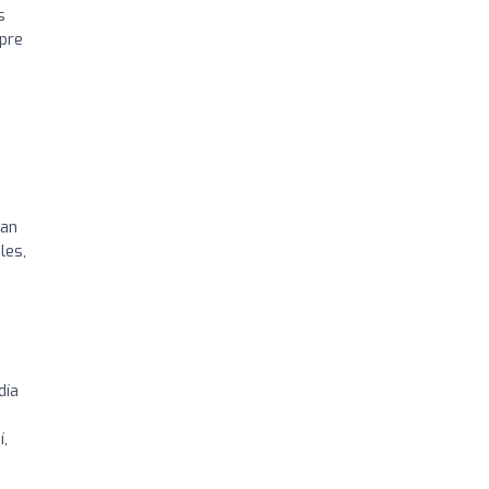
s
 pre
tan
les,
día
í,