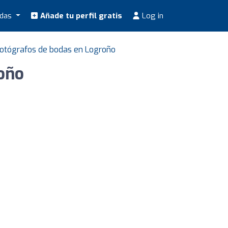
odas
Añade tu perfil gratis
Log in
otógrafos de bodas en Logroño
roño