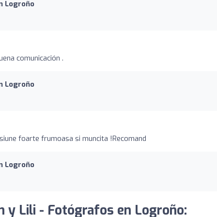
en Logroño
buena comunicación .
en Logroño
sesiune foarte frumoasa si muncita !Recomand
en Logroño
n y Lili - Fotógrafos en Logroño: