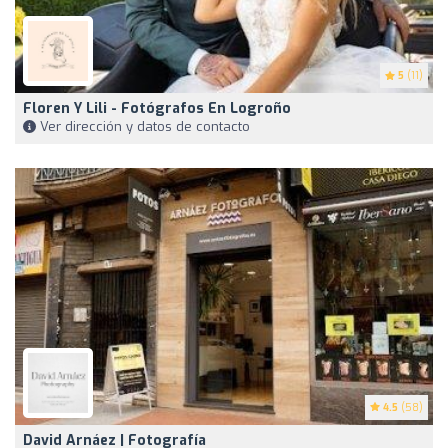
5
(11)
Floren Y Lili - Fotógrafos En Logroño
Ver dirección y datos de contacto
4.5
(58)
David Arnáez | Fotografía