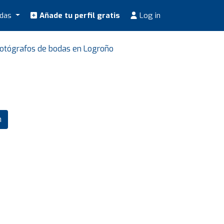
odas
Añade tu perfil gratis
Log in
otógrafos de bodas en Logroño
m