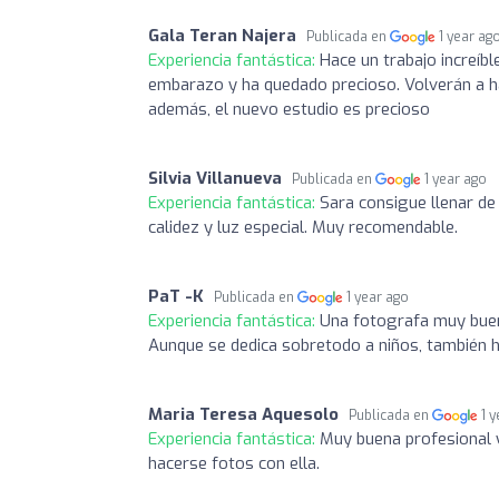
Gala Teran Najera
Publicada en
1 year ag
Experiencia fantástica:
Hace un trabajo increíb
embarazo y ha quedado precioso. Volverán a ha
además, el nuevo estudio es precioso
Silvia Villanueva
Publicada en
1 year ago
Experiencia fantástica:
Sara consigue llenar de 
calidez y luz especial. Muy recomendable.
PaT -K
Publicada en
1 year ago
Experiencia fantástica:
Una fotografa muy buena
Aunque se dedica sobretodo a niños, también h
Maria Teresa Aquesolo
Publicada en
1 
Experiencia fantástica:
Muy buena profesional y
hacerse fotos con ella.