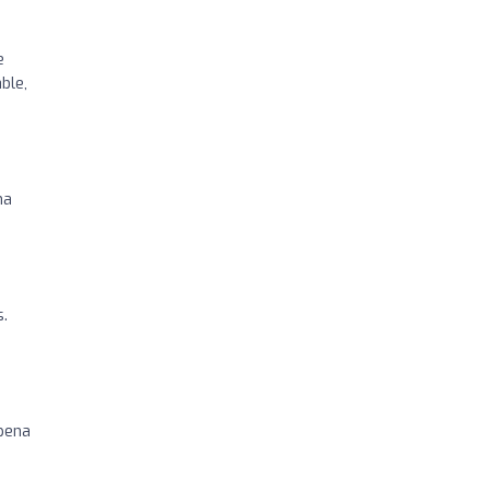
e
ble,
na
s.
pena