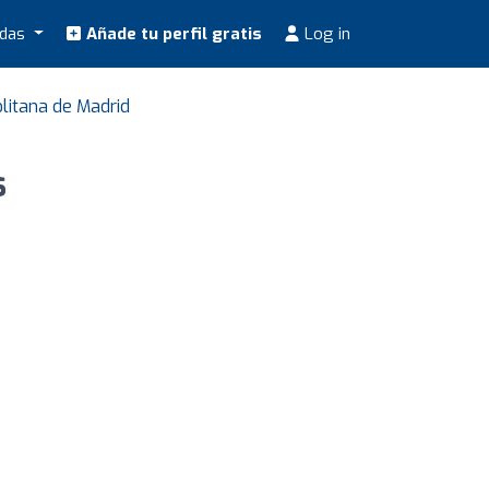
odas
Añade tu perfil gratis
Log in
litana de Madrid
s