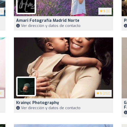
1)
5
(6)
Amari Fotografía Madrid Norte
P
Ver dirección y datos de contacto
9)
5
(252)
Krainyc Photography
G
F
Ver dirección y datos de contacto