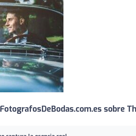
 FotografosDeBodas.com.es sobre Th