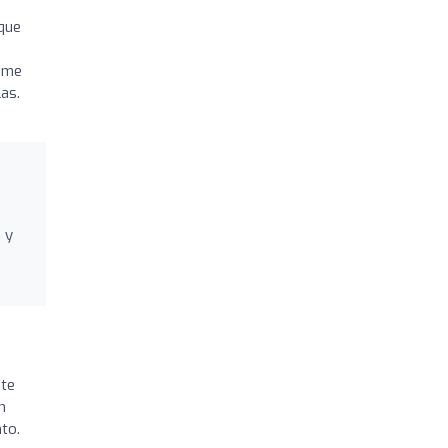
que
, me
as.
 y
nte
n
to.