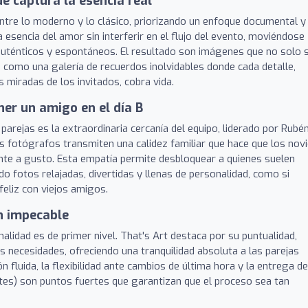
ue captura la esencia real
entre lo moderno y lo clásico, priorizando un enfoque documental y
la esencia del amor sin interferir en el flujo del evento, moviéndose
uténticos y espontáneos. El resultado son imágenes que no solo 
 como una galería de recuerdos inolvidables donde cada detalle,
miradas de los invitados, cobra vida.
ner un amigo en el día B
parejas es la extraordinaria cercanía del equipo, liderado por Rubén
los fotógrafos transmiten una calidez familiar que hace que los novi
nte a gusto. Esta empatía permite desbloquear a quienes suelen
 fotos relajadas, divertidas y llenas de personalidad, como si
eliz con viejos amigos.
n impecable
alidad es de primer nivel. That's Art destaca por su puntualidad,
as necesidades, ofreciendo una tranquilidad absoluta a las parejas
n fluida, la flexibilidad ante cambios de última hora y la entrega de
ntes) son puntos fuertes que garantizan que el proceso sea tan