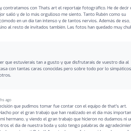
contratamos con Thats art el reportaje fotográfico. He de decir 
ejor salió y de lo más orgulloso me siento. Tanto Rubén como su
 cómodo en un día tan intenso y de tantos nervios. Además de eso
sino al resto de invitados también. Las fotos han quedado muy chul
que estuvierais tan a gusto y que disfrutarais de vuestro día al
sa con tantas caras conocidas pero sobre todo por lo simpáticos
otros.
ths ago
ecisión que pudimos tomar fue contar con el equipo de that's art.
 Nacho por el gran trabajo que han realizado en el día más importa
mi hermano, y viendo el gran trabajo que hicieron no dudamos ni u
ros el día de nuestra boda y solo tengo palabras de agradecimien