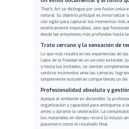
Un estilo documental y artístico q
That's Art se distingue por una fusión única 
natural. Su objetivo principal es inmortalizar 
con sigilo para capturar los momentos más a
estéticamente impecables, sino que funcionan
desde las emociones más profundas hasta las 
Trato cercano y la sensación de te
Lo que más resalta en las experiencias de las 
Lejos de la frialdad de un servicio estándar, 
y hasta los invitados, se sientan completame
sentirse incómodos ante las cámaras, logrando
simplemente estuvieran compartiendo un día f
Profesionalidad absoluta y gestió
Aunque el ambiente es distendido, la profesion
organización y capacidad para anticiparse a l
antes y durante la celebración. La comunicació
los materiales en tiempo récord (o incluso a
placentero como el resultado final.