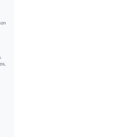
son
.
os,