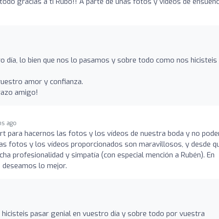
todo gracias a ti Rubo!! A parte de unas fotos y videos de ensueño
ro día, lo bien que nos lo pasamos y sobre todo como nos hicisteis
vuestro amor y confianza.
razo amigo!
hs ago
rt para hacernos las fotos y los vídeos de nuestra boda y no pod
 Las fotos y los vídeos proporcionados son maravillosos, y desde q
a profesionalidad y simpatía (con especial mención a Rubén). En
s deseamos lo mejor.
hicisteis pasar genial en vuestro día y sobre todo por vuestra