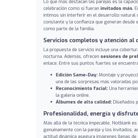
Lo que más destacan las parejas es la capacid
celebración como si fueran
invitados más
. 
íntimos sin interferir en el desarrollo natur
constante y la confianza que generan desde el
como parte de la familia.
Servicios completos y atención al 
La propuesta de servicio incluye una cobertura
nocturna. Además, ofrecen
sesiones de pre
enlace. Entre sus puntos fuertes se encuentr
Edición Same-Day:
Montaje y proyecció
una de las sorpresas más valoradas por
Reconocimiento facial:
Una herramient
la galería online.
Álbumes de alta calidad:
Diseñados pa
Profesionalidad, energía y disfru
Más allá de la técnica impecable, Notblank e
genuinamente con la pareja y los invitados, ad
actitud dinámica asegura imágenes llenas de 