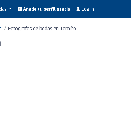
odas
Añade tu perfil gratis
Log in
o
Fotógrafos de bodas en Tomiño
a