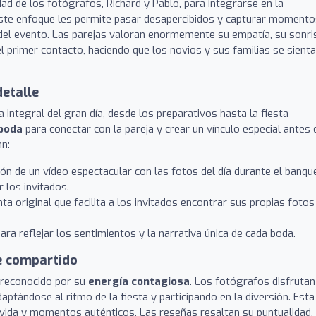
ad de los fotógrafos, Richard y Pablo, para integrarse en la
Este enfoque les permite pasar desapercibidos y capturar momento
al del evento. Las parejas valoran enormemente su empatía, su sonri
 primer contacto, haciendo que los novios y sus familias se sient
detalle
 integral del gran día, desde los preparativos hasta la fiesta
boda
para conectar con la pareja y crear un vínculo especial antes 
an:
n de un vídeo espectacular con las fotos del día durante el banqu
 los invitados.
a original que facilita a los invitados encontrar sus propias fotos
ra reflejar los sentimientos y la narrativa única de cada boda.
te compartido
s reconocido por su
energía contagiosa
. Los fotógrafos disfrutan
aptándose al ritmo de la fiesta y participando en la diversión. Esta
vida y momentos auténticos. Las reseñas resaltan su puntualidad,