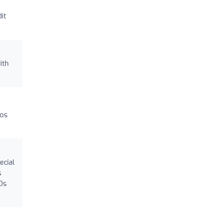
it
ith
mos
ecial
s
¡Os