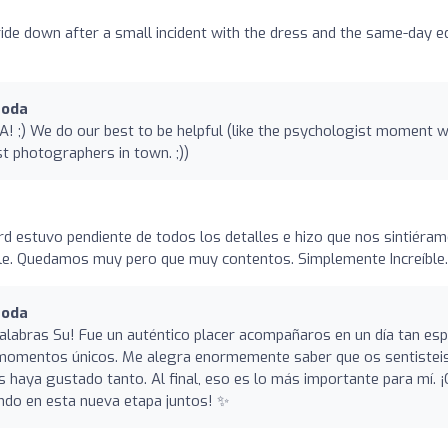
ide down after a small incident with the dress and the same-day ed
Boda
 ;) We do our best to be helpful (like the psychologist moment w
st photographers in town. ;))
ard estuvo pendiente de todos los detalles e hizo que nos sintiéra
ble. Quedamos muy pero que muy contentos. Simplemente Increíble.
Boda
alabras Su! Fue un auténtico placer acompañaros en un día tan esp
 momentos únicos. Me alegra enormemente saber que os sentistei
 haya gustado tanto. Al final, eso es lo más importante para mí. 
undo en esta nueva etapa juntos! ✨