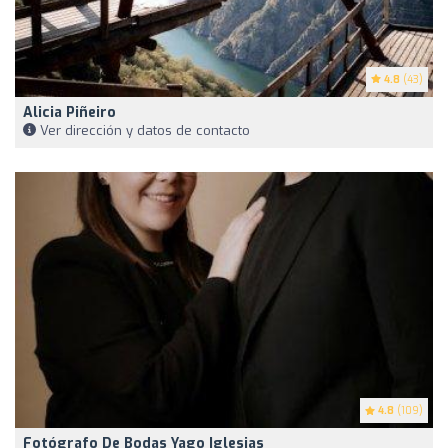
4.8
(43)
Alicia Piñeiro
Ver dirección y datos de contacto
4.8
(109)
Fotógrafo De Bodas Yago Iglesias