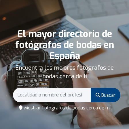
El mayor directorio de
fotógrafos de bodas en
España
Encuentra los mejores fotógrafos de
bodas cerca de ti
Buscar
Mostrar Fotógrafos de bodas cerca de mí