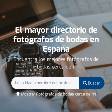
El mayor directorio de
fotógrafos de bodas en
España
Encuentra los mejores fotógrafos de
bodas cerca de ti
Buscar
Mostrar Fotógrafos de bodas cerca de mí