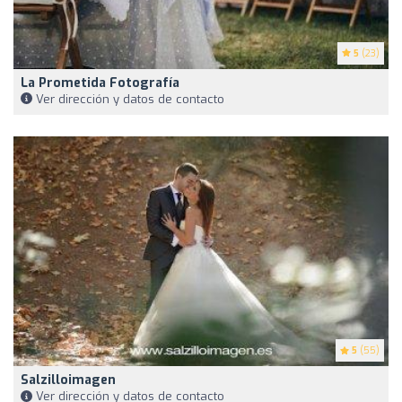
5
(23)
La Prometida Fotografía
Ver dirección y datos de contacto
5
(55)
Salzilloimagen
Ver dirección y datos de contacto