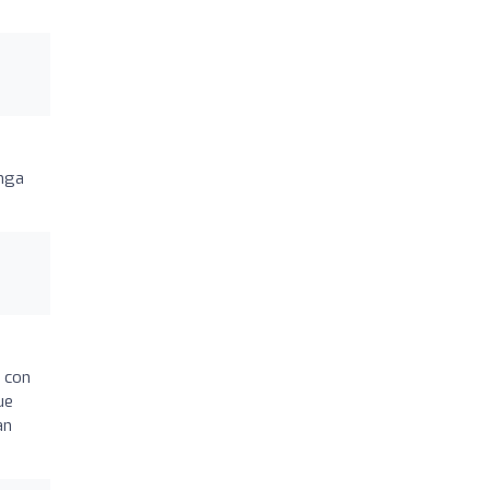
enga
o con
ue
an