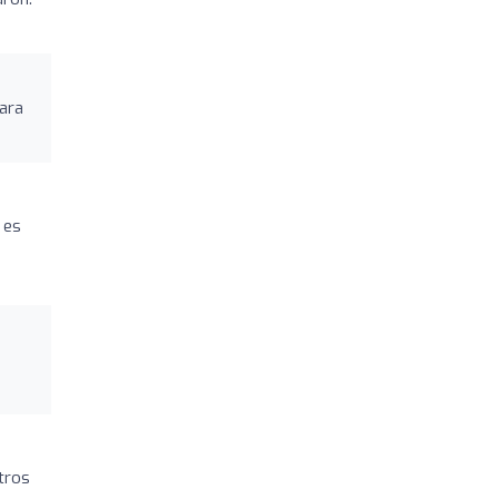
ara
 es
tros