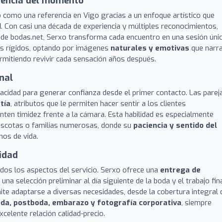
esencia del momento
 como una referencia en Vigo gracias a un enfoque artístico que
d
. Con casi una década de experiencia y múltiples reconocimientos,
de bodas.net, Serxo transforma cada encuentro en una sesión únic
dos rígidos, optando por imágenes
naturales y emotivas
que narr
 permitiendo revivir cada sensación años después.
nal
acidad para generar confianza desde el primer contacto. Las parej
tía
, atributos que le permiten hacer sentir a los clientes
nten timidez frente a la cámara. Esta habilidad es especialmente
ascotas o familias numerosas, donde su
paciencia y sentido del
nos de vida.
lidad
odos los aspectos del servicio. Serxo ofrece una
entrega de
na selección preliminar al día siguiente de la boda y el trabajo fin
ite adaptarse a diversas necesidades, desde la cobertura integral 
da, postboda, embarazo y fotografía corporativa
, siempre
celente relación calidad-precio.