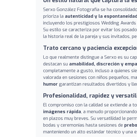
Un estilo natural que captura la 
Serxo González Fotografía se ha consolidado
prioriza la
autenticidad y la espontaneida
incluyendo los prestigiosos Wedding Awards 
Su estilo se caracteriza por evitar los posa
la historia real de la pareja y sus invitados,
Trato cercano y paciencia excepcio
Lo que realmente distingue a Serxo es su cap
destacan su
amabilidad, discreción y empa
completamente a gusto, incluso a quienes sie
valorada en sesiones con niños pequeños, m
humor
garantizan resultados divertidos y lle
Profesionalidad, rapidez y versati
El compromiso con la calidad se extiende a t
imágenes rápida
, a menudo proporcionando u
en plazos muy breves. Su versatilidad le perm
bodas y ceremonias hasta sesiones de
prebo
manteniendo un alto estándar técnico y una ex