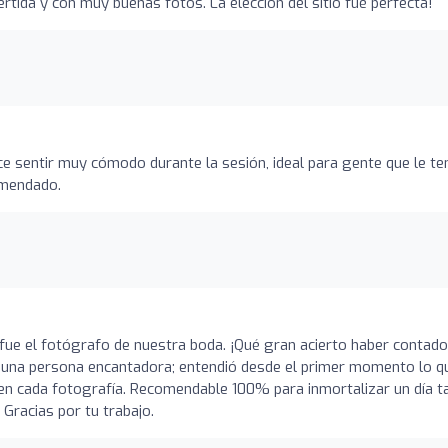
rtida y con muy buenas fotos. La elección del sitio fué perfecta!
ce sentir muy cómodo durante la sesión, ideal para gente que le t
omendado.
fue el fotógrafo de nuestra boda. ¡Qué gran acierto haber contad
s una persona encantadora; entendió desde el primer momento lo q
en cada fotografía. Recomendable 100% para inmortalizar un día t
 Gracias por tu trabajo.