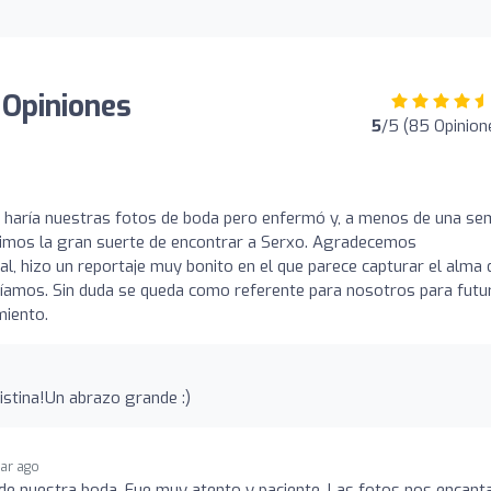
 Opiniones
5
/5 (85 Opinion
haría nuestras fotos de boda pero enfermó y, a menos de una s
uvimos la gran suerte de encontrar a Serxo. Agradecemos
l, hizo un reportaje muy bonito en el que parece capturar el alma 
ueríamos. Sin duda se queda como referente para nosotros para futu
miento.
istina!Un abrazo grande :)
ear ago
de nuestra boda. Fue muy atento y paciente. Las fotos nos encant