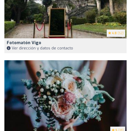
4.8
(52)
Fotomatón Vigo
Ver dirección y datos de contacto
5
(18)