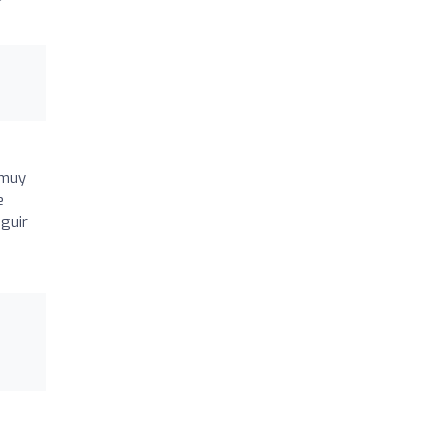
 muy
e
guir