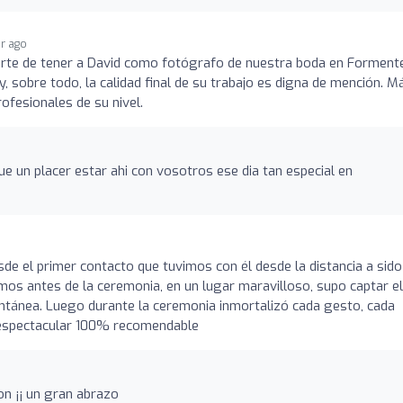
ar ago
erte de tener a David como fotógrafo de nuestra boda en Formente
y, sobre todo, la calidad final de su trabajo es digna de mención. M
ofesionales de su nivel.
ue un placer estar ahi con vosotros ese dia tan especial en
sde el primer contacto que tuvimos con él desde la distancia a sido
mos antes de la ceremonia, en un lugar maravilloso, supo captar el
ntánea. Luego durante la ceremonia inmortalizó cada gesto, cada
r espectacular 100% recomendable
on ¡¡ un gran abrazo