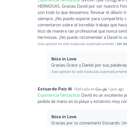
Experiencia fantástica:
¡WOW! Qué fotógrafo ta
HERMOSAS. Gracias David por ser nuestro fotó
son todo lo que deseamos. Revisar el álbum 
siempre. ¡No puedo esperar para compartirlo c
comentaron sobre el increíble trabajo que hac
hizo de manera tan profesional que nunca sen
hermosas. ¡No puedo recomendar a David lo suf
Esta opinión ha sido traducida automáticamente. |
Ver tex
Ibiza in Love
Gracias Grace y Daniel por sus palabras
Esta opinión ha sido traducida automáticamente.
Estuardo Paiz M
Publicada en
1 year ago
Experiencia fantástica:
David es un excelente p
pedida de mano en la playa y estamos muy co
Ibiza in Love
Gracias por tu comentario Estuardo. U