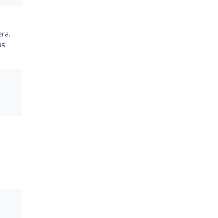
ra.
ás