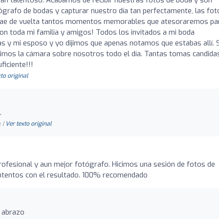
n talentoso. Acabamos de recibir nuestras fotos de boda y son
grafo de bodas y capturar nuestro día tan perfectamente, las fot
trae de vuelta tantos momentos memorables que atesoraremos pa
on toda mi familia y amigos! Todos los invitados a mi boda
ías y mi esposo y yo dijimos que apenas notamos que estabas allí. 
timos la cámara sobre nosotros todo el día. Tantas tomas candida
iciente!!!
to original
.
 |
Ver texto original
rofesional y aun mejor fotógrafo. Hicimos una sesión de fotos de
ntentos con el resultado. 100% recomendado
n abrazo