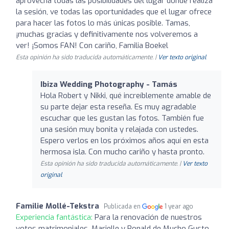
aprovecha todas las posibilidades del lugar donde realiza
la sesión, ve todas las oportunidades que el lugar ofrece
para hacer las fotos lo más únicas posible. Tamas,
¡muchas gracias y definitivamente nos volveremos a
ver! ¡Somos FAN! Con cariño, Familia Boekel
Esta opinión ha sido traducida automáticamente. |
Ver texto original
Ibiza Wedding Photography - Tamás
Hola Robert y Nikki, qué increíblemente amable de
su parte dejar esta reseña. Es muy agradable
escuchar que les gustan las fotos. También fue
una sesión muy bonita y relajada con ustedes.
Espero verlos en los próximos años aquí en esta
hermosa isla. Con mucho cariño y hasta pronto.
Esta opinión ha sido traducida automáticamente. |
Ver texto
original
Familie Mollé-Tekstra
Publicada en
1 year ago
Experiencia fantástica:
Para la renovación de nuestros
votos matrimoniales, Marielle y Ronald de Mucho Gusto