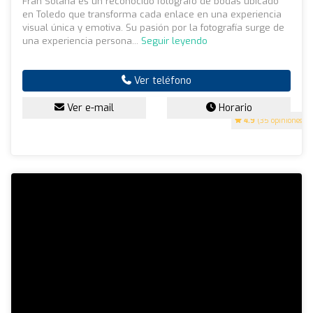
Fran Solana es un reconocido fotógrafo de bodas ubicado
en Toledo que transforma cada enlace en una experiencia
visual única y emotiva. Su pasión por la fotografía surge de
una experiencia persona...
Seguir leyendo
Ver teléfono
Ver e-mail
Horario
4.9
(35 opiniones)