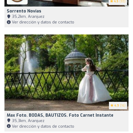
4.5
(93)
Sorrento Novias
35,2km, Aranjuez
Ver dirección y datos de contacto
4.9
(16)
Max Foto. BODAS, BAUTIZOS. Foto Carnet Instante
35,3km, Aranjuez
Ver dirección y datos de contacto