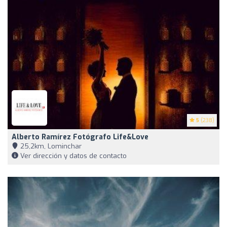
5
(238)
Alberto Ramírez Fotógrafo Life&Love
25,2km, Lominchar
Ver dirección y datos de contacto