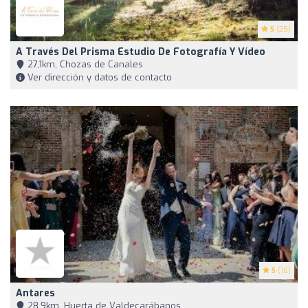
5
(25)
A Través Del Prisma Estudio De Fotografía Y Vídeo
27,1km, Chozas de Canales
Ver dirección y datos de contacto
5
(16)
Antares
28,9km, Huerta de Valdecarábanos