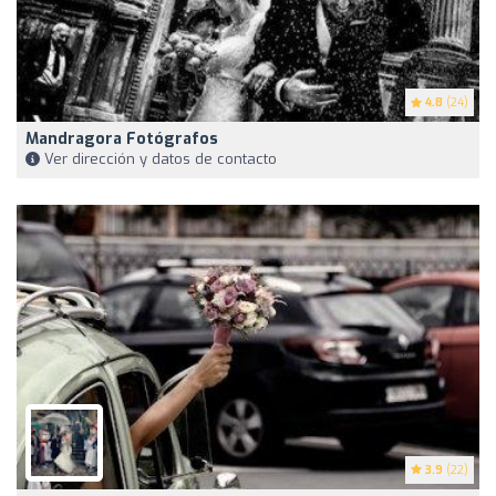
4.8
(24)
Mandragora Fotógrafos
Ver dirección y datos de contacto
3.9
(22)