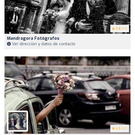
4.8
(24)
Mandragora Fotógrafos
Ver dirección y datos de contacto
3.9
(22)