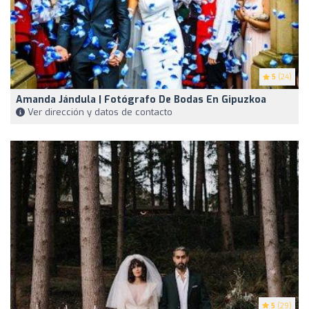
5
(24)
Amanda Jándula | Fotógrafo De Bodas En Gipuzkoa
Ver dirección y datos de contacto
5
(29)