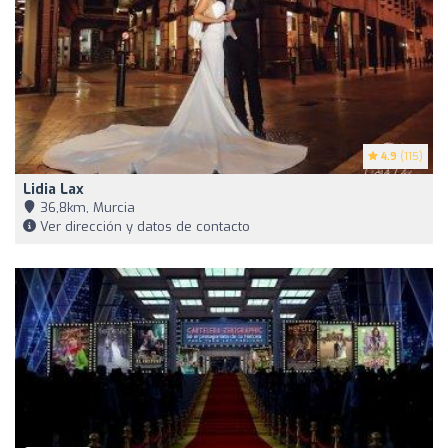
4.9
(115)
Lidia Lax
36,8km, Murcia
Ver dirección y datos de contacto