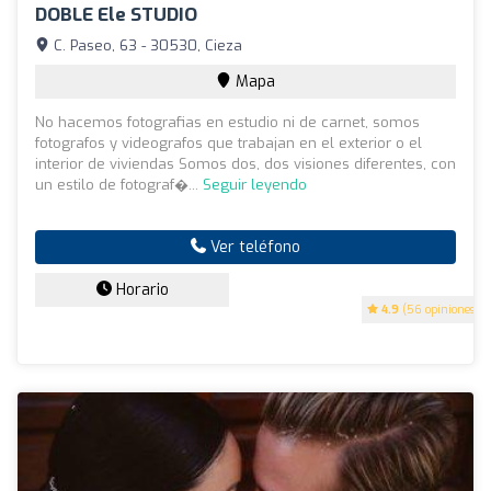
DOBLE Ele STUDIO
C. Paseo, 63 - 30530, Cieza
Mapa
​No hacemos fotografias en estudio ni de carnet, somos
fotografos y videografos que trabajan en el exterior o el
interior de viviendas Somos dos, dos visiones diferentes, con
un estilo de fotograf�...
Seguir leyendo
Ver teléfono
Horario
4.9
(56 opiniones)