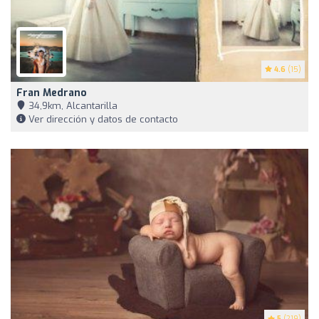
4.6
(15)
Fran Medrano
34,9km, Alcantarilla
Ver dirección y datos de contacto
5
(219)